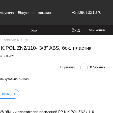
+380961031376
истувача
Відгуки про магазин
Вхід
Мій кошик
Укр
Арматура K. K. Pol
K.POL ZN2/110- 3/8″ ABS, бок. пластик
ати відгук
Порівняти
В бажання
опичувальної знижки
 швидко
3/8 ″бічний пластиковий посилений РР, K.K.POL ZN2 / 110