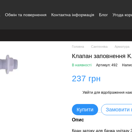
а
Обмін та повернення
Контактна інформація
Блог
Угода кор
Головна
Сантехніка
Арматура
Клапан заповнення K.
В наявності
Артикул: 492
Напис
237 грн
Увійти
для відображення нак
%
Купити
Замовити
Опис
Кран затоку для бачка унітазу 