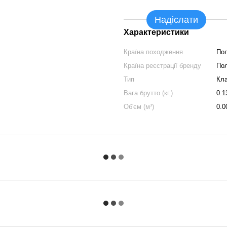
Надіслати
Характеристики
Країна походження
По
Країна реєстрації бренду
По
Тип
Кла
Вага брутто (кг.)
0.1
Об'єм (м³)
0.0