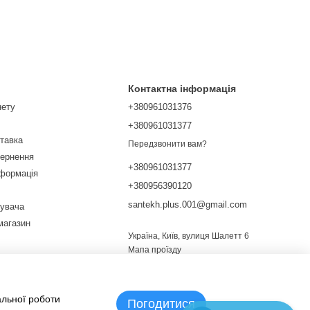
Контактна інформація
нету
+380961031376
+380961031377
ставка
Передзвонити вам?
вернення
+380961031377
нформація
+380956390120
santekh.plus.001@gmail.com
тувача
магазин
Україна, Київ, вулиця Шалетт 6
Мапа проїзду
альної роботи
Погодитися