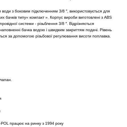
 води з боковим підключенням 3/8 ″, використовується для
х бачків типу« компакт ». Корпус вироби виготовлені з ABS
ровідної системи - різьблення 3/8 ″. Відрізняється
наповненні бачка водою і швидким закриттям подачі. Рівень
ься за допомогою різьбової регулювання висоти поплавка.
лапан.
я
я
POL працює на ринку з 1994 року