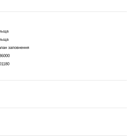
льща
льща
пан заповнення
36000
01180