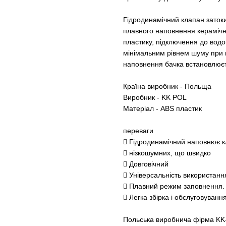
Гідродинамічний клапан затоки
плавного наповнення керамічни
пластику, підключення до водоп
мінімальним рівнем шуму при 
наповнення бачка встановлюєт
Країна виробник - Польща
Виробник - KK POL
Матеріал - ABS пластик
переваги
 Гідродинамічний наповнює к
 нізкошумних, що швидко
 Довговічний
 Універсальність використанн
 Плавний режим заповнення.
 Легка збірка і обслуговуванн
Польська виробнича фірма KK-