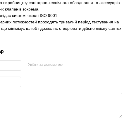
 по виробництву санітарно-технічного обладнання та аксесуарів
их клапанів зокрема.
відає системі якості ISO 9001.
еєрних потужностей проходять тривалий період тестування на
, що мінімізує шлюб і дозволяє створювати дійсно якісну сантех
ар
Увійти за допомогою