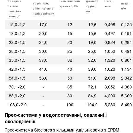
товщина
номінальний
діаметр
Вага,
труби, мм.
води,
стінки
діаметр, DN
труби,
кг/м
з ізоляцією з
л/м
, мм. без
мм.
поліпропілену
ізоляції
15,0×1,2
17,0
12
12,6
0,408
0,125
18,0×1,2
20,0
15
15,6
0,497
0,191
22,0×1,5
24,0
20
19,0
0,824
0,284
28,0×1,5
30,0
25
25,0
1,052
0,491
35,0×1,5
37,0
32
32,0
1,320
0,804
42,0×1,5
44,0
40
39,0
1,620
1,194
54,0×1,5
56,0
50
51,0
2,098
2,042
76,1×2,0
-
65
72,1
3,652
4,080
88,9×2,0
-
80
84,9
4,290
5,660
108,0×2,0
-
100
104,0
5,230
8,490
Прес-системи у водопостачанні, опаленні і
охолодженні
Прес-система Steelpres з кільцями ущільнювачів з EPDM