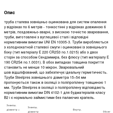
Опис
труба сталева зовнішньо оцинкована для систем опалення
у відрізках по 6 метрів - тонкостінні у відрізках довжиною 6
метрів, поздовжньо-зварні, з високою точністю зварювання,
труби, виготовлені з вуглецевої сталі і відповідні
нормативним вимогам UNI EN 10305-3. Труби виробляються
з холоднокатной сталевої смуги і оцинковані із зовнішнього
боку (тип матеріалу E 220 CR2S3 no.1.0215) або з двох
сторін за способом Сендзимира, без флюсу (тип матеріалу E
190 CR2S4 no.1.0031). В обох випадках товщина покриття
становить не менше 10 мікрон. Зварювальний
шов відшліфований, що забезпечує ідеальну герметичність.
Труби Steelpres зовнішнього діаметра 15÷54 мм
пропонуються також в ізоляції з поліпропілену товщиною 1
мм. Труби Steelpres в ізоляції з поліпропілену відповідають
нормативним вимогам DIN 4102-1 для будматеріалів класу
B2 і є нормально займистими без палаючих крапель.
Зовніш.
Зовніш.
діаметр ×
Внутр.
діаметр
Обсяг