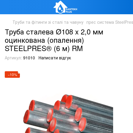
Труби та фітинги зі сталі та чавуну
прес система SteelPre
Труба сталева Ø108 x 2,0 мм
оцинкована (опалення)
STEELPRES® (6 м) RM
Артикул:
91010
Написати відгук
−10%