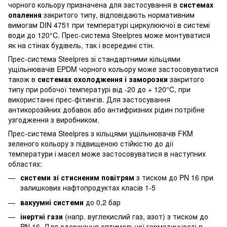
чорного кольору призначена для застосування в
системах
опалення
закритого типу, відповідають нормативним
вимогам DIN 4751 при температурі циркулюючої в системі
води до 120°C. Прес-система Steelpres може монтуватися
як на стінах будівель, так і всередині стін.
Прес-система Steelpres зі стандартними кільцями
ущільнювачів EPDM чорного кольору може застосовуватися
також в
системах охолодження і заморозки
закритого
типу при робочої температурі від -20 до + 120°C, при
використанні прес-фітингів. Для застосування
антикорозійних добавок або антифризних рідин потрібне
узгодження з виробником.
Прес-система Steelpres з кільцями ущільнювачів FKM
зеленого кольору з підвищеною стійкістю до дії
температури і масел може застосовуватися в наступних
областях:
системи зі стисненим повітрям
з тиском до PN 16 при
залишкових нафтопродуктах класів 1-5
вакуумні системи
до 0,2 бар
інертні гази
(напр. вуглекислий газ, азот) з тиском до
PN 16. Для одержання оптимальної герметичності в