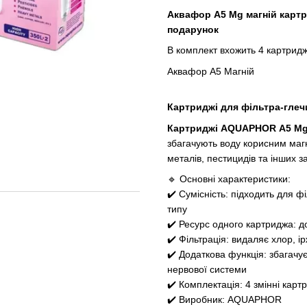
Аквафор A5 Mg магній карт
подарунок
В комплект вхожить 4 картрид
Аквафор A5 Магній
Картриджі для фільтра-глеч
Картриджі AQUAPHOR А5 M
збагачують воду корисним маг
металів, пестицидів та інших з
🔹 Основні характеристики:
✔️ Сумісність: підходить для 
типу
✔️ Ресурс одного картриджа: до
✔️ Фільтрація: видаляє хлор, і
✔️ Додаткова функція: збагачує
нервової системи
✔️ Комплектація: 4 змінні картр
✔️ Виробник: AQUAPHOR