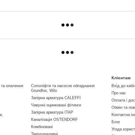
Клієнтам
 та опалення
Сололіфти та насосне обладнання
Вхід до кабі
Grundfos, Wilo
Про нас
Запірна арматура CALEFFI
Оплата і до
Чавунні оцинковані фітинги
Обмін та по
Запірна арматура ITAP
и,
Контактна і
Каналізація OSTENDORF
Блог
Комбіновані
Угода корис
Твердопаливні