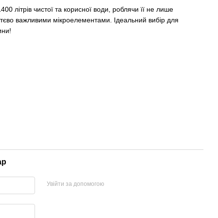
00 літрів чистої та корисної води, роблячи її не лише
тєво важливими мікроелементами. Ідеальний вибір для
ини!
ар
Увійти за допомогою