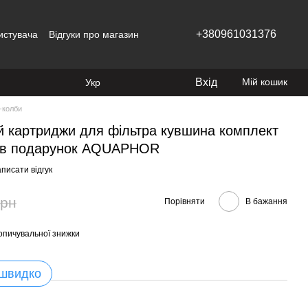
+380961031376
истувача
Відгуки про магазин
Вхід
Мій кошик
Укр
-колби
й картриджи для фільтра кувшина комплект
ь в подарунок AQUAPHOR
писати відгук
грн
Порівняти
В бажання
опичувальної знижки
 швидко