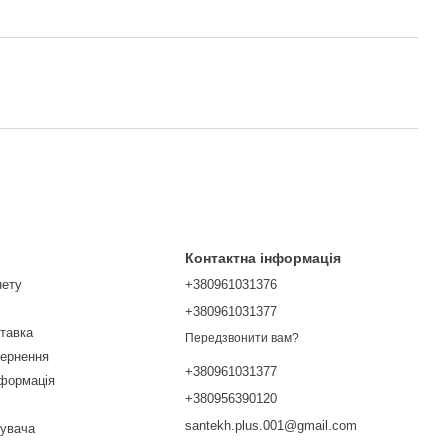
Контактна інформація
нету
+380961031376
+380961031377
ставка
Передзвонити вам?
вернення
+380961031377
нформація
+380956390120
santekh.plus.001@gmail.com
тувача