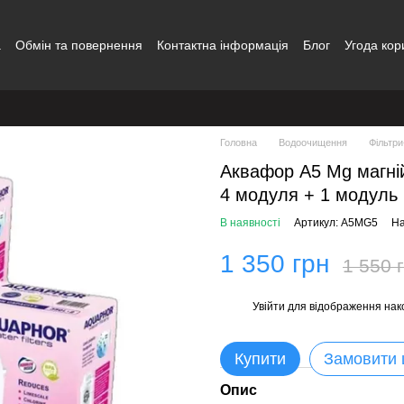
а
Обмін та повернення
Контактна інформація
Блог
Угода кор
Головна
Водоочищення
Фільтри
Аквафор A5 Mg магні
4 модуля + 1 модул
В наявності
Артикул: A5MG5
На
1 350 грн
1 550 
Увійти
для відображення нак
%
Купити
Замовити
Опис