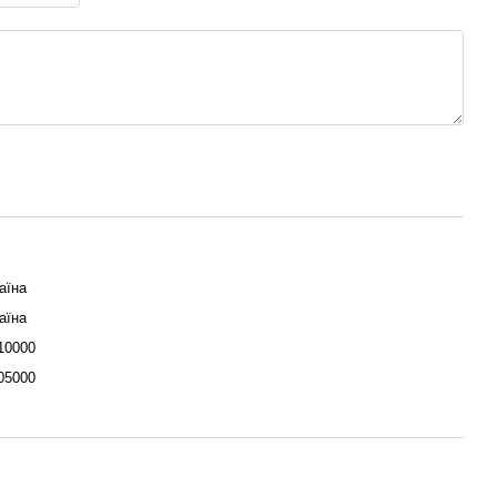
аїна
аїна
10000
05000