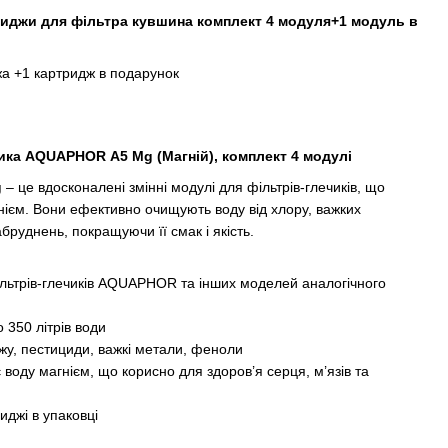
риджи для фільтра кувшина комплект 4 модуля+1 модуль в
жа +1 картридж в подарунок
ика AQUAPHOR А5 Mg (Магній), комплект 4 модулі
g
– це вдосконалені змінні модулі для фільтрів-глечиків, що
нієм. Вони ефективно очищують воду від хлору, важких
абруднень, покращуючи її смак і якість.
фільтрів-глечиків AQUAPHOR та інших моделей аналогічного
 350 літрів води
ржу, пестициди, важкі метали, феноли
 воду магнієм, що корисно для здоров’я серця, м’язів та
иджі в упаковці