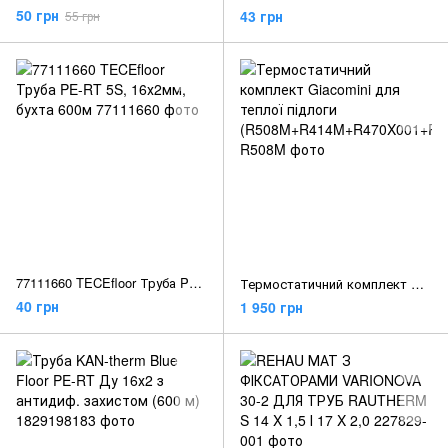
50 грн
43 грн
55 грн
77111660 TECEfloor Труба PE-RT 5S, 16х2мм, бухта 600м
Термостатичний комплект Giacomini для теплої підлоги (R508M+R414M+R470X001+R88IY002)
40 грн
1 950 грн