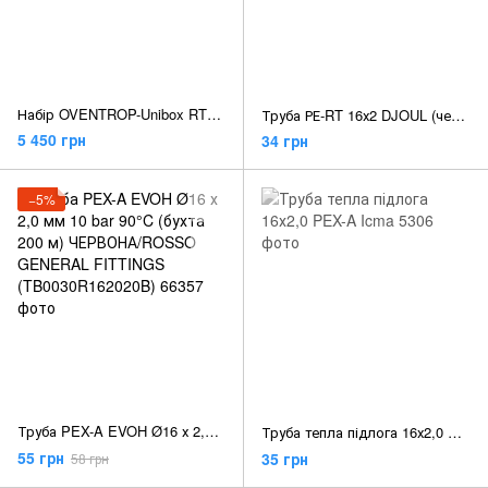
Набір OVENTROP-Unibox RTL білий
Труба РЕ-RT 16х2 DJOUL (червона) DJ016240
5 450 грн
34 грн
−5%
Труба PEX-A EVOH Ø16 х 2,0 мм 10 bar 90°C (бухта 200 м) ЧЕРВОНА/ROSSO GENERAL FITTINGS (TB0030R162020B)
Труба тепла підлога 16х2,0 PEX-A Icma
55 грн
35 грн
58 грн