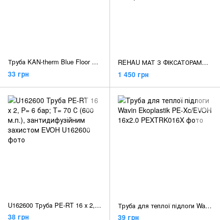
Труба KAN-therm Blue Floor PE-RT Ду 16х2 з антидиф. захистом (600 м)
REHAU МАТ З ФІКСАТОРАМИ VARIONOVA 30-2 ДЛЯ ТРУБ RAUTHERM S 14 X 1,5 І 17 X 2,0
33 грн
1 450 грн
U162600 Труба PE-RT 16 х 2, P= 6 бар; T= 70 С (600 м.п.), зантидифузійним захистом EVOH
Труба для теплої підлоги Wavin Ekoplastik PE-Xc/EVOH 16х2.0
38 грн
39 грн