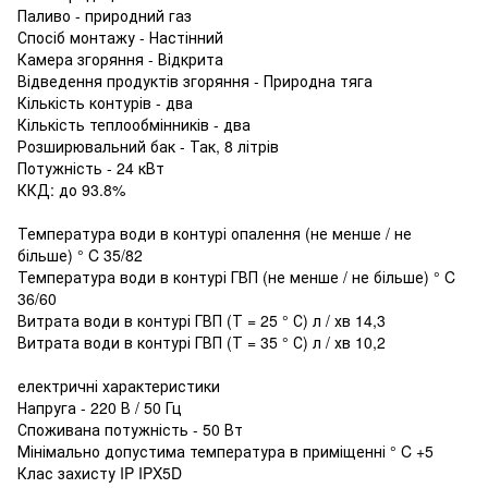
Паливо - природний газ
Спосіб монтажу - Настінний
Камера згоряння - Відкрита
Відведення продуктів згоряння - Природна тяга
Кількість контурів - два
Кількість теплообмінників - два
Розширювальний бак - Так, 8 літрів
Потужність - 24 кВт
ККД: до 93.8%
Температура води в контурі опалення (не менше / не
більше) ° C 35/82
Температура води в контурі ГВП (не менше / не більше) ° C
36/60
Витрата води в контурі ГВП (Т = 25 ° С) л / хв 14,3
Витрата води в контурі ГВП (Т = 35 ° С) л / хв 10,2
електричні характеристики
Напруга - 220 В / 50 Гц
Споживана потужність - 50 Вт
Мінімально допустима температура в приміщенні ° C +5
Клас захисту IP IPX5D