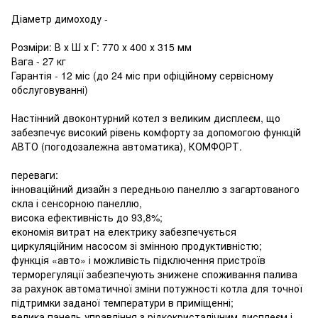
Діаметр димоходу -
Розміри: В х Ш х Г: 770 х 400 х 315 мм
Вага - 27 кг
Гарантія - 12 міс (до 24 міс при офіційному сервісному
обслуговуванні)
Настінний двоконтурний котел з великим дисплеєм, що
забезпечує високий рівень комфорту за допомогою функцій
АВТО (погодозалежна автоматика), КОМФОРТ.
переваги:
інноваційний дизайн з передньою панеллю з загартованого
скла і сенсорною панеллю,
висока ефективність до 93,8%;
економія витрат на електрику забезпечується
циркуляційним насосом зі змінною продуктивністю;
функція «авто» і можливість підключення пристроїв
терморегуляції забезпечують знижене споживання палива
за рахунок автоматичної зміни потужності котла для точної
підтримки заданої температури в приміщенні;
велика панель управління з рідкокристалічним дисплеєм і