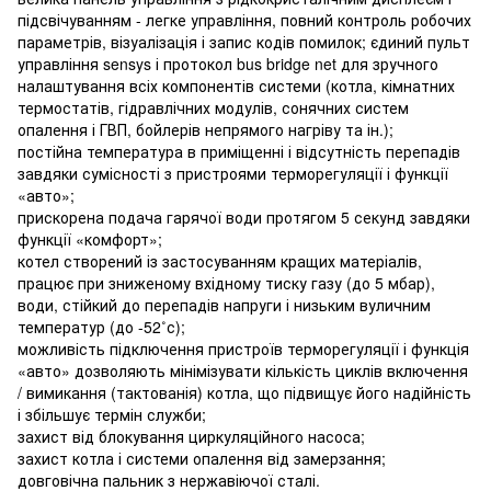
підсвічуванням - легке управління, повний контроль робочих
параметрів, візуалізація і запис кодів помилок; єдиний пульт
управління sensys і протокол bus bridge net для зручного
налаштування всіх компонентів системи (котла, кімнатних
термостатів, гідравлічних модулів, сонячних систем
опалення і ГВП, бойлерів непрямого нагріву та ін.);
постійна температура в приміщенні і відсутність перепадів
завдяки сумісності з пристроями терморегуляції і функції
«авто»;
прискорена подача гарячої води протягом 5 секунд завдяки
функції «комфорт»;
котел створений із застосуванням кращих матеріалів,
працює при зниженому вхідному тиску газу (до 5 мбар),
води, стійкий до перепадів напруги і низьким вуличним
температур (до -52˚с);
можливість підключення пристроїв терморегуляції і функція
«авто» дозволяють мінімізувати кількість циклів включення
/ вимикання (тактованія) котла, що підвищує його надійність
і збільшує термін служби;
захист від блокування циркуляційного насоса;
захист котла і системи опалення від замерзання;
довговічна пальник з нержавіючої сталі.