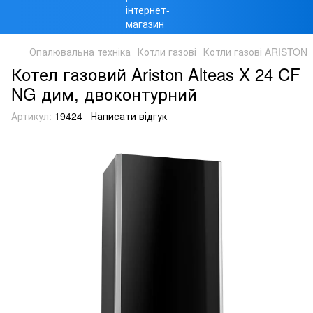
Опалювальна техніка
Котли газові
Котли газові ARISTON
Котел газовий Ariston Alteas X 24 CF
NG дим, двоконтурний
Артикул:
19424
Написати відгук