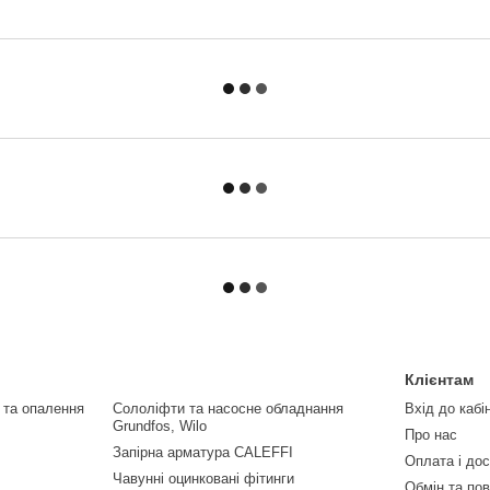
Клієнтам
 та опалення
Сололіфти та насосне обладнання
Вхід до кабі
Grundfos, Wilo
Про нас
Запірна арматура CALEFFI
Оплата і до
Чавунні оцинковані фітинги
Обмін та по