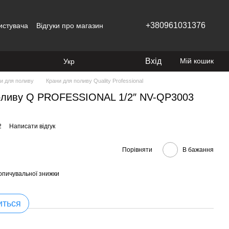
+380961031376
истувача
Відгуки про магазин
Вхід
Мій кошик
Укр
и для поливу
Крани для поливу Quality Professional
поливу Q PROFESSIONAL 1/2″ NV-QP3003
2
Написати відгук
Порівняти
В бажання
опичувальної знижки
иться