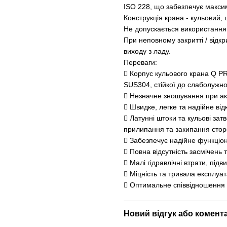
ISO 228, що забезпечує максим
Конструкція крана - кульовий,
Не допускається використання
При неповному закритті / відкр
виходу з ладу.
Переваги:
 Корпус кульового крана Q P
SUS304, стійкої до слаболужн
 Незначне зношування при ак
 Швидке, легке та надійне від
 Латунні штоки та кульові за
прилипання та закипання сторо
 Забезпечує надійне функціон
 Повна відсутність засмічень 
 Малі гідравлічні втрати, під
 Міцність та тривала експлуат
 Оптимальне співвідношення я
Новий відгук або комент