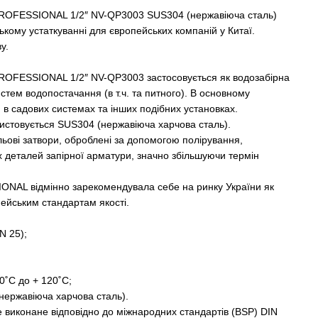
PROFESSIONAL 1/2″ NV-QP3003 SUS304 (нержавіюча сталь)
ькому устаткуванні для європейських компаній у Китаї.
у.
ROFESSIONAL 1/2″ NV-QP3003 застосовується як водозабірна
тем водопостачання (в т.ч. та питного). В основному
в садових системах та інших подібних установках.
ристовується SUS304 (нержавіюча харчова сталь).
льові затвори, оброблені за допомогою полірування,
 деталей запірної арматури, значно збільшуючи термін
NAL відмінно зарекомендувала себе на ринку України як
ейським стандартам якості.
N 25);
20˚C до + 120˚C;
нержавіюча харчова сталь).
 виконане відповідно до міжнародних стандартів (BSP) DIN