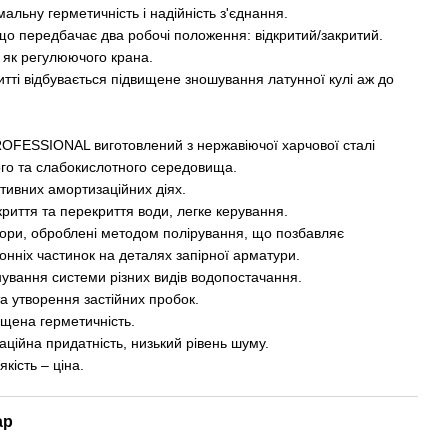
альну герметичність і надійність з'єднання.
 що передбачає два робочі положення: відкритий/закритий.
 як регулюючого крана.
итті відбувається підвищене зношування латунної кулі аж до
ROFESSIONAL виготовлений з нержавіючої харчової сталі
ого та слабокислотного середовища.
тивних амортизаційних діях.
криття та перекриття води, легке керування.
твори, оброблені методом полірування, що позбавляє
нніх частинок на деталях запірної арматури.
ування системи різних видів водопостачання.
та утворення застійних пробок.
вищена герметичність.
аційна придатність, низький рівень шуму.
кість – ціна.
ар