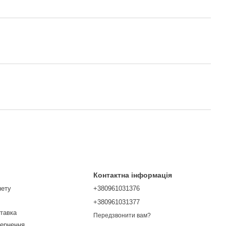
Контактна інформація
нету
+380961031376
+380961031377
ставка
Передзвонити вам?
вернення