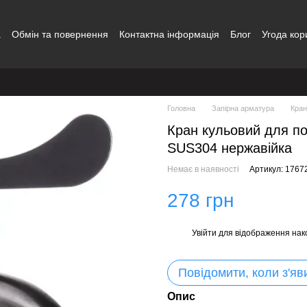
а
Обмін та повернення
Контактна інформація
Блог
Угода кор
Головна
Запірна арматура
Кран
Кран кульовий для 
SUS304 нержавійка
Немає в наявності
Артикул: 1767
278 грн
Увійти
для відображення нак
%
Повідомити, коли з'яв
Опис