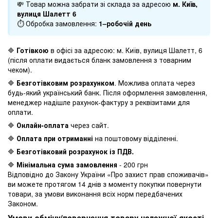
💸 Товар можна забрати зі склада за адресою
м. Київ,
вулиця Шалетт 6
⏱ Обробка замовлення:
1–робочій день
🔷
Готівкою
в офісі за адресою: м. Київ, вулиця Шалетт, 6
(після оплати видається бланк замовлення з товарним
чеком).
🔷
Безготівковим розрахунком
. Можлива оплата через
будь-який український банк. Після оформлення замовлення,
менеджер надішле рахунок-фактуру з реквізитами для
оплати.
🔷
Онлайн-оплата
через сайт.
🔷
Оплата при отриманні
на поштовому відділенні.
🔷
Безготівковий розрахунок із ПДВ.
🔷
Мінімальна сума замовлення
- 200 грн
Відповідно до Закону України «Про захист прав споживачів»
ви можете протягом 14 днів з моменту покупки повернути
товари, за умови виконання всіх норм передбачених
Законом.
Умови обміну/повернення товару належної якості