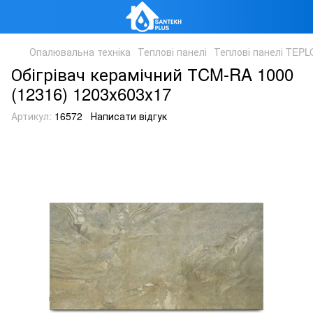
Опалювальна техніка
Теплові панелі
Теплові панелі TEPL
Обігрівач керамічний ТCM-RA 1000
(12316) 1203х603х17
Артикул:
16572
Написати відгук