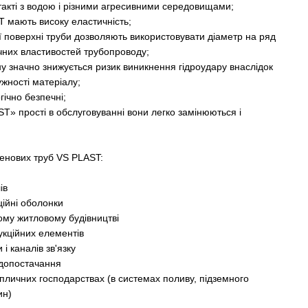
нтакті з водою і різними агресивними середовищами;
T мають високу еластичність;
ої поверхні труби дозволяють використовувати діаметр на ряд
чних властивостей трубопроводу;
ну значно знижується ризик виникнення гідроудару внаслідок
жності матеріалу;
гічно безпечні;
ST» прості в обслуговуванні вони легко замінюються і
ленових труб VS PLAST:
ів
ційні оболонки
му житловому будівництві
укційних елементів
і каналів зв'язку
одопостачання
епличних господарствах (в системах поливу, підземного
ин)