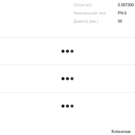
Об'єм (м³)
0.007300
Номінальний тиск
PN 6
Діаметр (мм.)
50
Клієнтам