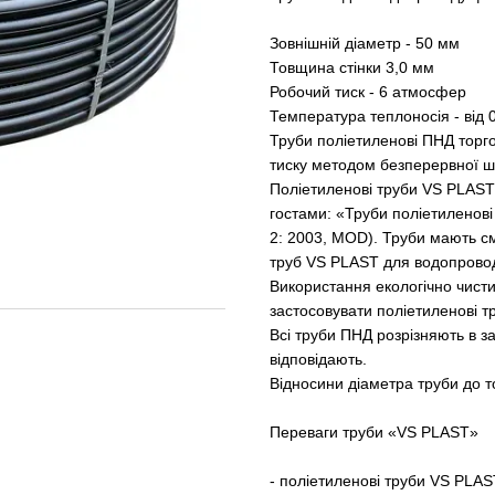
Зовнішній діаметр - 50 мм
Товщина стінки 3,0 мм
Робочий тиск - 6 атмосфер
Температура теплоносія - від 0
Труби поліетиленові ПНД торго
тиску методом безперервної шн
Поліетиленові труби VS PLAST
гостами: «Труби поліетиленові
2: 2003, MOD). Труби мають см
труб VS PLAST для водопрово
Використання екологічно чисти
застосовувати поліетиленові т
Всі труби ПНД розрізняють в з
відповідають.
Відносини діаметра труби до 
Переваги труби «VS PLAST»
- поліетиленові труби VS PLAS