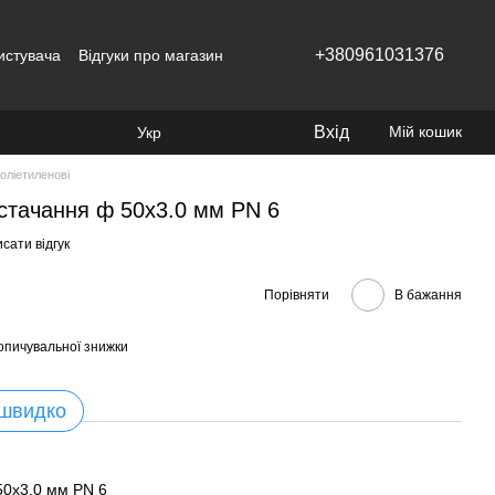
+380961031376
истувача
Відгуки про магазин
Вхід
Мій кошик
Укр
оліетиленові
стачання ф 50x3.0 мм PN 6
сати відгук
Порівняти
В бажання
опичувальної знижки
 швидко
50x3.0 мм PN 6