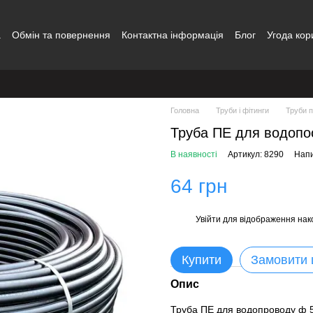
а
Обмін та повернення
Контактна інформація
Блог
Угода кор
Головна
Труби і фітинги
Труби п
Труба ПЕ для водопо
В наявності
Артикул: 8290
Напи
64 грн
Увійти
для відображення нак
%
Купити
Замовити
Опис
Труба ПЕ для водопроводу ф 