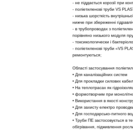
- не піддається корозії при ко
- поліетиленові труби VS PLAS
- низька шорсткість внутрішнь
нижче при збереженні гідравлі
- в трубопроводах з поліетиле
порівняно низького модуля пру
- токсикологически і бактеріоло
- поліетиленові труби «VS PLA
ремонтуються;
Області застосування поліети
• Для каналізаційних систем
• Для прокладки силових кабел
• На теплотрасах як гідроізоля
• формотворчим при монолітно
• Використання в якості констр
• Для захисту електро проводки 
• Для господарсько-питного в
• Труби ПЕ застосовується в т
обігрівання, підживлення росл