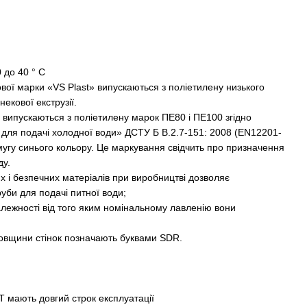
 до 40 ° C
вої марки «VS Plast» випускаються з поліетилену низького
екової екструзії.
 випускаються з поліетилену марок ПЕ80 і ПЕ100 згідно
 для подачі холодної води» ДСТУ Б В.2.7-151: 2008 (EN12201-
угу синього кольору. Це маркування свідчить про призначення
ду.
х і безпечних матеріалів при виробництві дозволяє
руби для подачі питної води;
алежності від того яким номінальному лавленію вони
товщини стінок позначають буквами SDR.
T мають довгий строк експлуатації