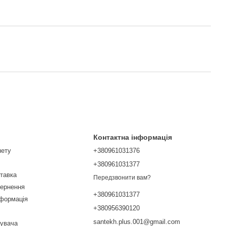
Контактна інформація
нету
+380961031376
+380961031377
ставка
Передзвонити вам?
вернення
+380961031377
нформація
+380956390120
santekh.plus.001@gmail.com
тувача