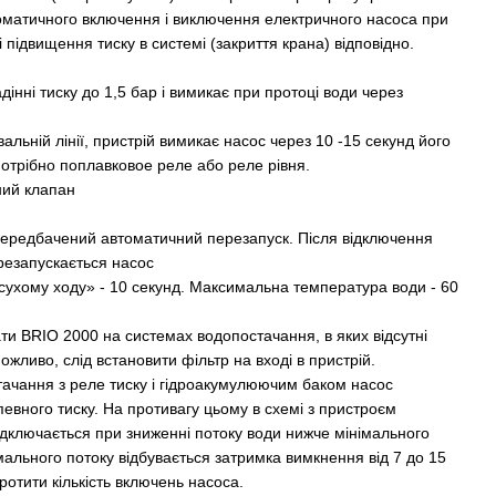
матичного включення і виключення електричного насоса при
, і підвищення тиску в системі (закриття крана) відповідно.
інні тиску до 1,5 бар і вимикає при протоці води через
вальній лінії, пристрій вимикає насос через 10 -15 секунд його
потрібно поплавковое реле або реле рівня.
ний клапан
 передбачений автоматичний перезапуск. Після відключення
ерезапускається насос
сухому ходу» - 10 секунд. Максимальна температура води - 60
и BRIO 2000 на системах водопостачання, в яких відсутні
жливо, слід встановити фільтр на вході в пристрій.
тачання з реле тиску і гідроакумулюючим баком насос
певного тиску. На противагу цьому в схемі з пристроєм
ідключається при зниженні потоку води нижче мінімального
мального потоку відбувається затримка вимкнення від 7 до 15
коротити кількість включень насоса.