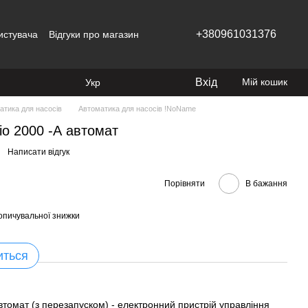
+380961031376
истувача
Відгуки про магазин
Вхід
Мій кошик
Укр
атика для насосів
Автоматика для насосів !NoName
io 2000 -А автомат
Написати відгук
Порівняти
В бажання
опичувальної знижки
иться
автомат (з перезапуском) - електронний пристрій управління