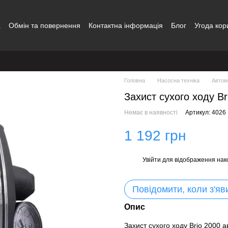
а
Обмін та повернення
Контактна інформація
Блог
Угода кор
Головна
Насосна техніка
Автом
Захист сухого ходу Br
Немає в наявності
Артикул: 4026
1 192 грн
Увійти
для відображення нак
%
Повідомити, коли з'яв
Опис
Захист сухого ходу Brio 2000 