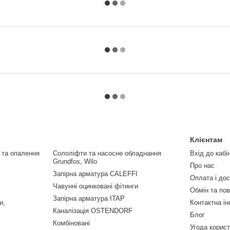
Клієнтам
 та опалення
Сололіфти та насосне обладнання
Вхід до кабі
Grundfos, Wilo
Про нас
Запірна арматура CALEFFI
Оплата і до
Чавунні оцинковані фітинги
Обмін та по
Запірна арматура ITAP
и,
Контактна і
Каналізація OSTENDORF
Блог
Комбіновані
Угода корис