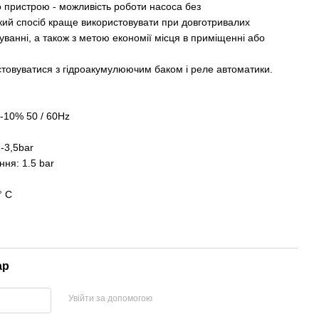
о пристрою - можливість роботи насоса без
кий спосіб краще використовувати при довготривалих
уванні, а також з метою економії місця в приміщенні або
товуватися з гідроакумулюючим баком і реле автоматики.
-10% 50 / 60Hz
-3,5bar
ня: 1.5 bar
° C
ар
Увійти за допомогою