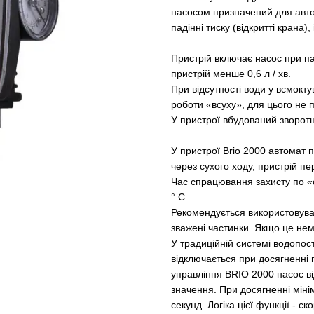
насосом призначений для авто
падінні тиску (відкритті крана)
Пристрій включає насос при пад
пристрій менше 0,6 л / хв.
При відсутності води у всмокту
роботи «всуху», для цього не 
У пристрої вбудований зворот
У пристрої Brio 2000 автомат
через сухого ходу, пристрій п
Час спрацювання захисту по «
° С.
Рекомендується використовуват
зважені частинки. Якщо це немо
У традиційній системі водопос
відключається при досягненні 
управління BRIO 2000 насос в
значення. При досягненні міні
секунд. Логіка цієї функції - с